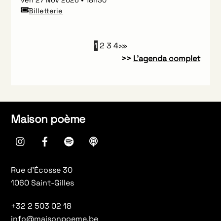
Billetterie
1
2
3
4
›
»
>>
L’agenda complet
Maison poème
instagram
Facebook
spotify
Apple
Podcasts
Rue d’Écosse 30
1060 Saint-Gilles
+32 2 503 02 18
info@maisonpoeme.be