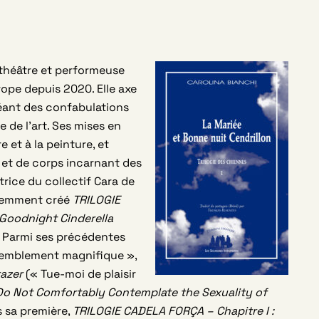
e théâtre et performeuse
rope depuis 2020. Elle axe
réant des confabulations
e de l’art. Ses mises en
e et à la peinture, et
s et de corps incarnant des
ctrice du collectif Cara de
récemment créé
TRILOGIE
 Goodnight Cinderella
 Parmi ses précédentes
remblement magnifique »,
azer
(« Tue-moi de plaisir
o Not Comfortably Contemplate the Sexuality of
 sa première,
TRILOGIE CADELA FORÇA – Chapitre I :