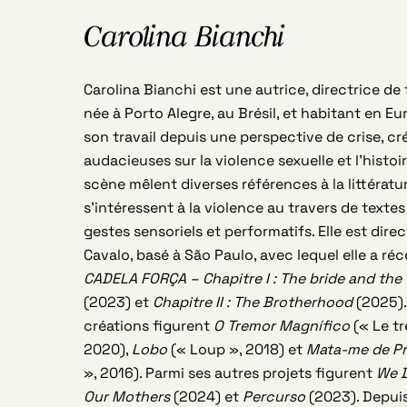
Carolina Bianchi
Carolina Bianchi est une autrice, directrice d
née à Porto Alegre, au Brésil, et habitant en Eu
son travail depuis une perspective de crise, c
audacieuses sur la violence sexuelle et l’histoir
scène mêlent diverses références à la littératur
s’intéressent à la violence au travers de texte
gestes sensoriels et performatifs. Elle est dire
Cavalo, basé à São Paulo, avec lequel elle a 
CADELA FORÇA – Chapitre I : The bride and the
(2023) et
Chapitre II : The Brotherhood
(2025).
créations figurent
O Tremor Magnífico
(« Le t
2020),
Lobo
(« Loup », 2018) et
Mata-me de Pr
», 2016). Parmi ses autres projets figurent
We D
Our Mothers
(2024) et
Percurso
(2023). Depuis