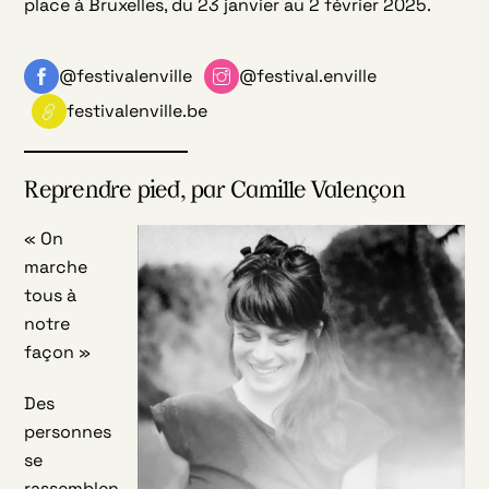
place à Bruxelles, du 23 janvier au 2 février 2025.
@festivalenville
@festival.enville
festivalenville.be
Reprendre pied, par Camille Valençon
« On
marche
tous à
notre
façon »
Des
personnes
se
rassemblen