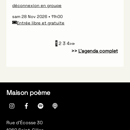
déconnexion en groupe
sam 28 Nov 2026
11h00
Entrée libre et gratuite
1
2
3
4
›
»
>>
L’agenda complet
Maison poème
instagram
Facebook
spotify
Apple
Podcasts
Rue d’Écosse 30