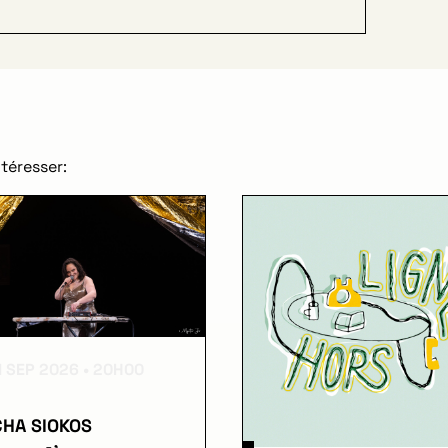
téresser:
1 SEP 2026
20H00
HA SIOKOS