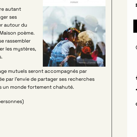
re autant
ager ses
er autour du
a Maison poème.
 se rassembler
er les mystères,
s.
age mutuels seront accompagnés par
dée par l’envie de partager ses recherches
ns un monde fortement chahuté.
 personnes)