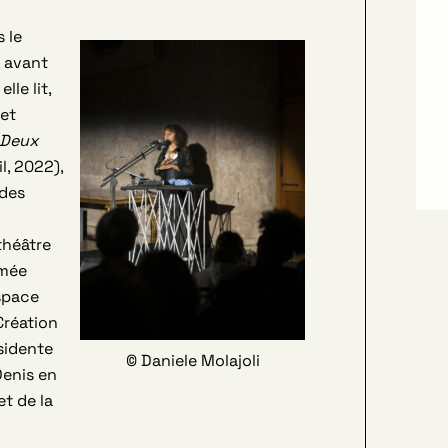
s le
, avant
lle lit,
 et
Deux
l, 2022),
 des
théâtre
ômée
espace
Création
ésidente
© Daniele Molajoli
Denis en
et de la