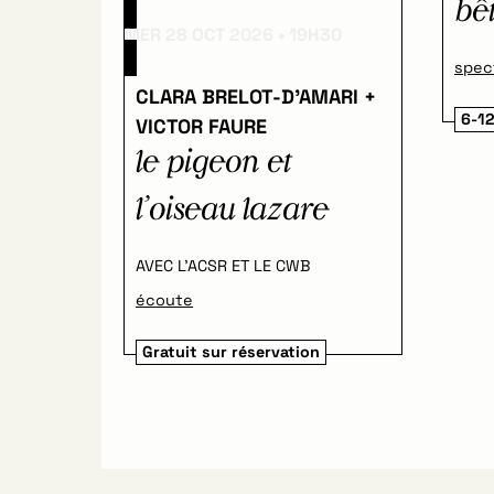
bê
MER 28 OCT 2026
19H30
spec
CLARA BRELOT-D’AMARI +
6-12
VICTOR FAURE
le pigeon et
l’oiseau lazare
AVEC L’ACSR ET LE CWB
écoute
Gratuit sur réservation