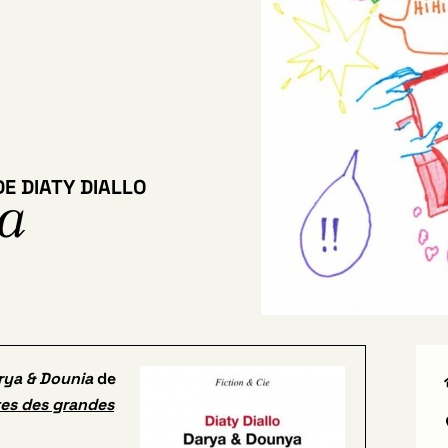
DE DIATY DIALLO
a
rya &
Dounia
de
tes des grandes