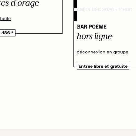
tes d’orage
SAM 19 DÉC 2026
11H00
tacle
BAR POÈME
-18€ *
hors ligne
déconnexion en groupe
Entrée libre et gratuite