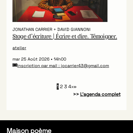
JONATHAN CARRIER + DAVID GIANNONI
Stage d’écriture | Écrire et dire. Témoigner.
atelier
mar 25 Août 2026
14h00
Inscription par mail : jocarrier43@gmail.com
1
2
3
4
›
»
>>
L’agenda complet
Maison poème