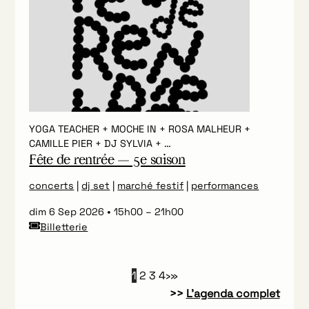
YOGA TEACHER + MOCHE IN + ROSA MALHEUR +
CAMILLE PIER + DJ SYLVIA + …
Fête de rentrée — 5e saison
concerts
|
dj set
|
marché festif
|
performances
dim 6 Sep 2026
15h00
–
21h00
Billetterie
1
2
3
4
›
»
>>
L’agenda complet