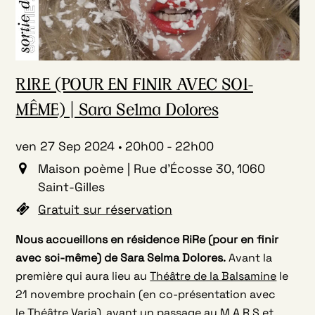
RIRE (POUR EN FINIR AVEC SOI-
MÊME) | Sara Selma Dolores
ven 27 Sep 2024
20h00
-
22h00
Maison poème | Rue d'Écosse 30, 1060
Saint-Gilles
Gratuit sur réservation
Nous accueillons en résidence RiRe (pour en finir
avec soi-même) de Sara Selma Dolores.
Avant la
première qui aura lieu au
Théâtre de la Balsamine
le
21 novembre procha
in (en co-présentation avec
le
Théâtre Varia
),
avant un passage au
M.A.R.S
et