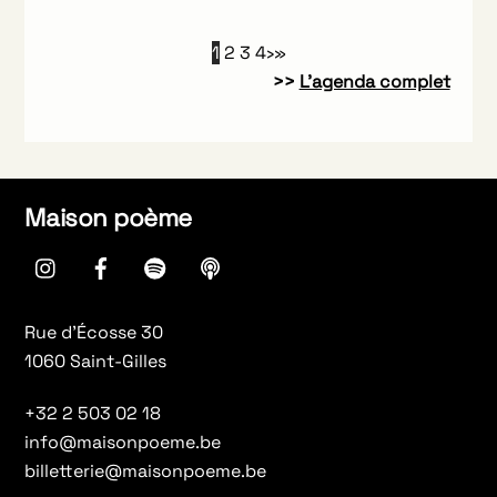
1
2
3
4
›
»
>>
L’agenda complet
Maison poème
instagram
Facebook
spotify
Apple
Podcasts
Rue d’Écosse 30
1060 Saint-Gilles
+32 2 503 02 18
info@maisonpoeme.be
billetterie@maisonpoeme.be