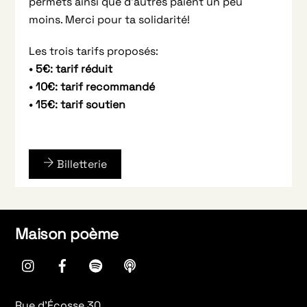
permets ainsi que d’autres paient un peu
moins. Merci pour ta solidarité!
Les trois tarifs proposés:
• 5€: tarif réduit
• 10€: tarif recommandé
• 15€: tarif soutien
Billetterie
Maison poème
instagram
Facebook
spotify
Apple
Podcasts
Rue d’Écosse 30