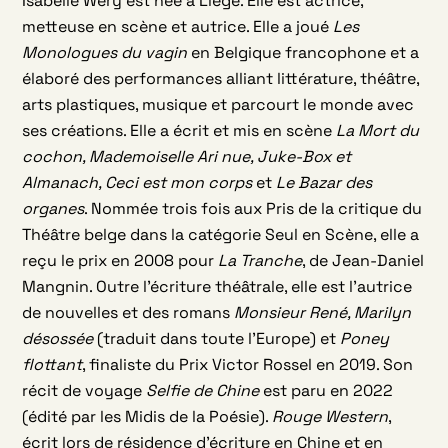
Isabelle Wéry est née à Liège. Elle est actrice,
metteuse en scène et autrice. Elle a joué
Les
Monologues du vagin
en Belgique francophone et a
élaboré des performances alliant littérature, théâtre,
arts plastiques, musique et parcourt le monde avec
ses créations. Elle a écrit et mis en scène
La Mort du
cochon, Mademoiselle Ari nue, Juke-Box et
Almanach, Ceci est mon corps
et
Le Bazar des
organes
. Nommée trois fois aux Pris de la critique du
Théâtre belge dans la catégorie Seul en Scène, elle a
reçu le prix en 2008 pour
La Tranche
, de Jean-Daniel
Mangnin. Outre l’écriture théâtrale, elle est l’autrice
de nouvelles et des romans
Monsieur René, Marilyn
désossée
(traduit dans toute l’Europe) et
Poney
flottant
, finaliste du Prix Victor Rossel en 2019. Son
récit de voyage
Selfie de Chine
est paru en 2022
(édité par les Midis de la Poésie).
Rouge Western
,
écrit lors de résidence d’écriture en Chine et en