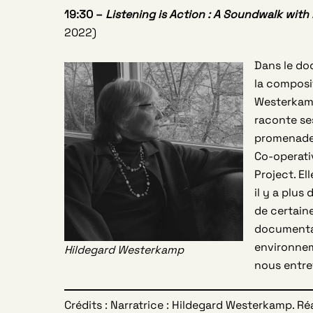
19:30 –
Listening is Action
: A Soundwalk with
2022)
Dans le do
la composi
Westerkamp
raconte ses
promenades
Co-operati
Project. El
il y a plus
de certain
documentai
environnem
Hildegard Westerkamp
nous entre
Crédits : Narratrice : Hildegard Westerkamp. Réa