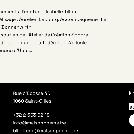
ment à l’écriture : Isabelle Tillou.
Mixage : Aurélien Lebourg. Accompagnement à
te Donnenwirth.
 soutien de l’Atelier de Création Sonore
adiophonique de la fédération Wallonie
ommune d’Uccle.
N
Rue d’Écosse 30
1060 Saint-Gilles
+32 2 503 02 18
info@maisonpoeme.be
billetterie@maisonpoeme.be