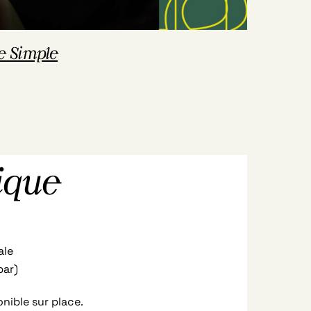
e Simple
ique
ale
bar)
onible sur place.