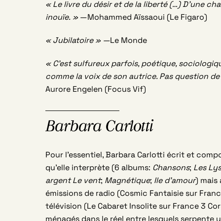
« Le livre du désir et de la liberté (…) D’une c
inouïe. »
—Mohammed Aïssaoui (Le Figaro)
« Jubilatoire » —
Le Monde
« C’est sulfureux parfois, poétique, sociolog
comme la voix de son autrice. Pas question de 
Aurore Engelen (Focus Vif)
Barbara Carlotti
Pour l’essentiel, Barbara Carlotti écrit et com
qu’elle interprète (6 albums:
Chansons
;
Les Lys
argent Le vent
;
Magnétique
;
Ile d’amour
) mais
émissions de radio (Cosmic Fantaisie sur Franc
télévision (Le Cabaret Insolite sur France 3 Cor
ménagés dans le réel entre lesquels serpente un