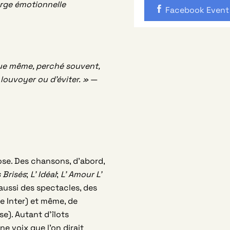
harge émotionnelle
Facebook Event
ique même, perché souvent,
louvoyer ou d’éviter. »
—
pose. Des chansons, d’abord,
 Brisés
;
L’ Idéal
;
L’ Amour L’
 aussi des spectacles, des
e Inter) et même, de
se). Autant d’îlots
e voix que l’on dirait