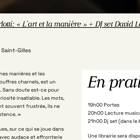
i: « L’art et la manière » + DJ set David L
Saint-Gilles
onnes manières et les
En prat
ouffres charnels, est un
s. Sans doute est-ce pour
riosité insatiable. Les mots,
19h00 Portes
t souvent frustrée, ils ne
20h00 Lecture music
stence. »
21h00 Dj set (dans le 
ues, sur ce qui se joue dans
Une librairie sera disp
 avec audace et effronterie