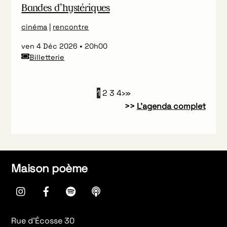
Bandes d’hystériques
cinéma
|
rencontre
ven 4 Déc 2026
20h00
Billetterie
1
2
3
4
›
»
>>
L’agenda complet
Maison poème
instagram
Facebook
spotify
Apple
Podcasts
Rue d’Écosse 30