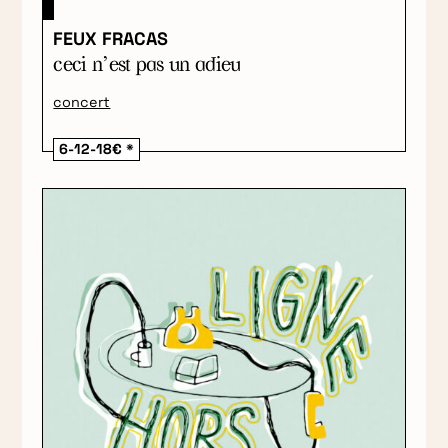
FEUX FRACAS
ceci n’est pas un adieu
concert
6-12-18€ *