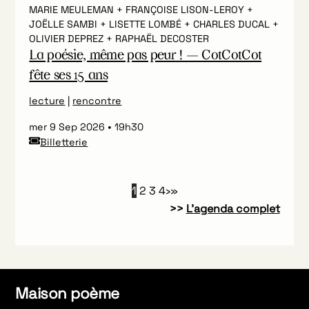
MARIE MEULEMAN + FRANÇOISE LISON-LEROY +
JOËLLE SAMBI + LISETTE LOMBÉ + CHARLES DUCAL +
OLIVIER DEPREZ + RAPHAËL DECOSTER
La poésie, même pas peur ! — CotCotCot
fête ses 15 ans
lecture
|
rencontre
mer 9 Sep 2026
19h30
Billetterie
1
2
3
4
›
»
>>
L’agenda complet
Maison poème