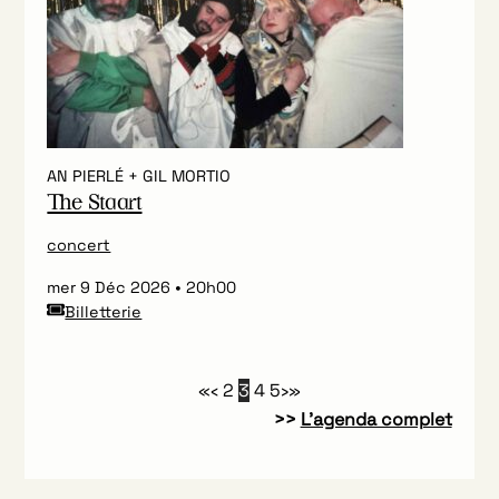
AN PIERLÉ + GIL MORTIO
The Staart
concert
mer 9 Déc 2026
20h00
Billetterie
«
‹
2
3
4
5
›
»
>>
L’agenda complet