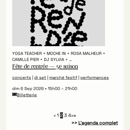
YOGA TEACHER + MOCHE IN + ROSA MALHEUR +
CAMILLE PIER + DJ SYLVIA + …
Fête de rentrée — 5e saison
concerts
|
dj set
|
marché festif
|
performances
dim 6 Sep 2026
15h00
–
21h00
Billetterie
‹
1
2
3
4
›
»
>>
L’agenda complet