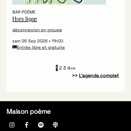
BAR POÈME
Hors ligne
déconnexion en groupe
sam 26 Sep 2026
11h00
Entrée libre et gratuite
1
2
3
4
›
»
>>
L’agenda complet
Maison poème
instagram
Facebook
spotify
Apple
Podcasts