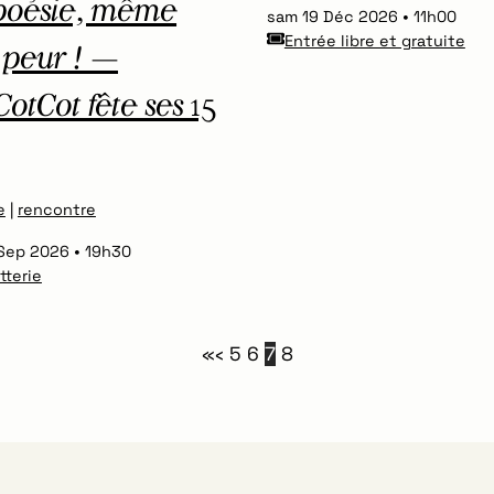
poésie, même
sam 19 Déc 2026
11h00
Entrée libre et gratuite
 peur ! —
otCot fête ses 15
e
|
rencontre
 Sep 2026
19h30
etterie
«
‹
5
6
7
8