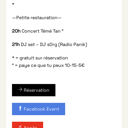
*
—Petite restauration—
20h
Concert Témé Tan °
21h
DJ set – DJ sOrg (Radio Panik)
* = gratuit sur réservation
° = paye ce que tu peux 10-15-5€
Réservation
Facebook Event
Accès