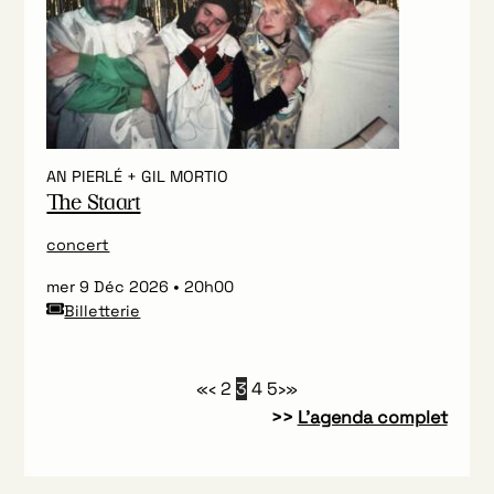
AN PIERLÉ + GIL MORTIO
The Staart
concert
mer 9 Déc 2026
20h00
Billetterie
«
‹
2
3
4
5
›
»
>>
L’agenda complet