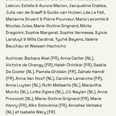
Lebrun, Estelle & Aurore Marion, Jacqueline Crabbe,
Julia van de Graaff & Guido van Hulzen, Léa Le Fell,
Marianne Druant & Pierre Pourveur, Marie Lecomte &
Nicolas Jules, Marie-Sixtine Grignard, Nikita
Dragomir, Sophie Margerat, Sophie Vermesse, Sylvie
Landuyt & Milla Cardinal, Tyché Beyens, Valérie
Bauchau et Wessam Hachicho
Autrices: Barbara Abel (FR), Anna Carlier (NL),
Victoire de Changy (FR), Haleh Chinikar (FR), Saskia
De Coster (NL), Pamela Ghislain (FR), Zaïneb Hamdi
(FR), Anna Van Hoof (NL), Caroline Lamarche (FR),
Anna Luyten (NL), Ruth Mellaerts (NL), Maravilha
Munto (NL), Lotte Ogiers (NL), J.V. Neylen (NL), Anne
Provoost (NL), Marie-Sixtine Grignard (FR), Marie
Henry (FR), Aïko Solovkine (FR), Annelies Verbeke
(NL) et Isabelle Wéry (FR)