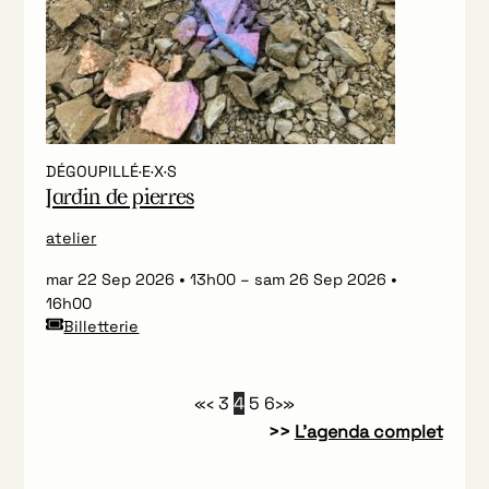
DÉGOUPILLÉ·E·X·S
Jardin de pierres
atelier
mar 22 Sep 2026
13h00
–
sam 26 Sep 2026
16h00
Billetterie
«
‹
3
4
5
6
›
»
>>
L’agenda complet