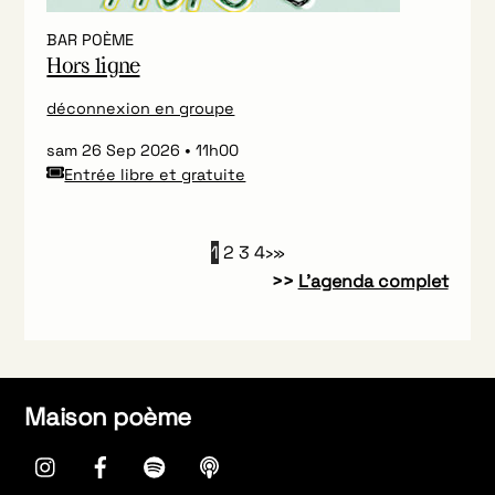
BAR POÈME
Hors ligne
déconnexion en groupe
sam 26 Sep 2026
11h00
Entrée libre et gratuite
1
2
3
4
›
»
>>
L’agenda complet
Maison poème
instagram
Facebook
spotify
Apple
Podcasts