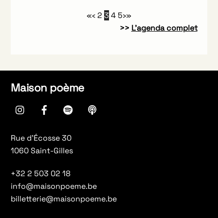
«
‹
2
3
4
5
›
»
>>
L’agenda complet
Maison poème
instagram
Facebook
spotify
Apple
Podcasts
Rue d’Écosse 30
1060 Saint-Gilles
+32 2 503 02 18
info@maisonpoeme.be
billetterie@maisonpoeme.be