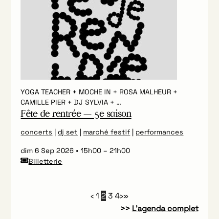
YOGA TEACHER + MOCHE IN + ROSA MALHEUR +
CAMILLE PIER + DJ SYLVIA + …
Fête de rentrée — 5e saison
concerts
|
dj set
|
marché festif
|
performances
dim 6 Sep 2026
15h00
–
21h00
Billetterie
‹
1
2
3
4
›
»
>>
L’agenda complet