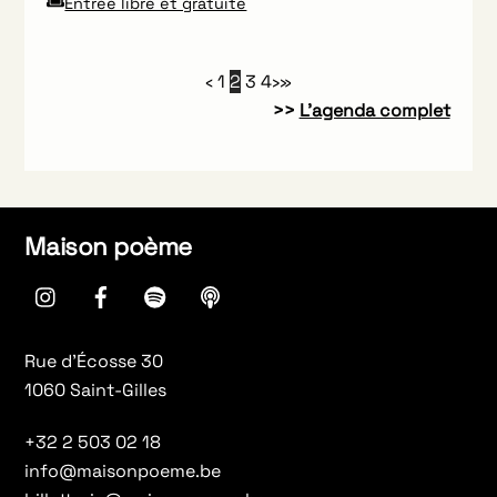
Entrée libre et gratuite
‹
1
2
3
4
›
»
>>
L’agenda complet
Maison poème
instagram
Facebook
spotify
Apple
Podcasts
Rue d’Écosse 30
1060 Saint-Gilles
+32 2 503 02 18
info@maisonpoeme.be