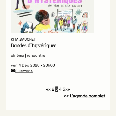
KITA BAUCHET
Bandes d’hystériques
cinéma
|
rencontre
ven 4 Déc 2026
20h00
Billetterie
«
‹
2
3
4
5
›
»
>>
L’agenda complet